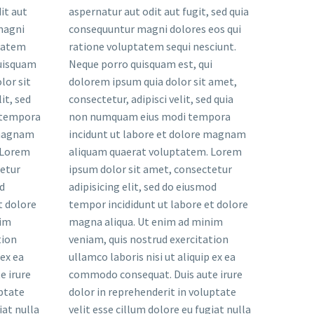
it aut
ed quia
magni
s qui
ptatem
ciunt.
quisquam
t, qui
lor sit
t amet,
it, sed
ed quia
 tempora
tempora
 magnam
 magnam
 Lorem
 Lorem
tetur
tetur
od
od
t dolore
t dolore
nim
nim
tion
tion
 ex ea
 ex ea
e irure
e irure
uptate
uptate
iat nulla
iat nulla