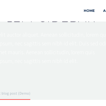
HOME
A
+ LEFT SIDEBAR
lit auctor aliquet. Aenean sollicitudin, lorem qu
psum, nec sagittis sem nibh id elit. Duis sed od
met mauris. Aenean sollicitudin, lorem quis
psum, nec sagittis sem nibh id elit.
t blog post (Demo)