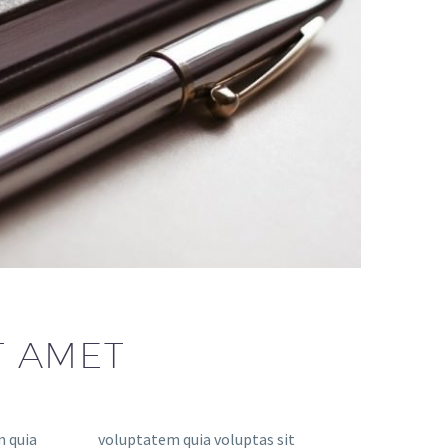
T AMET
 quia
s sit