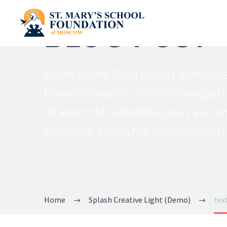
BLOG POST
Lorem Ipsum. Proin gravida nibh vel ve
bibendum auctor, nisi elit consequat i
sit amet nibh vulputate cursus a sit a
bibendum auctor, nisi elit consequat i
Home
Splash Creative Light (Demo)
tex