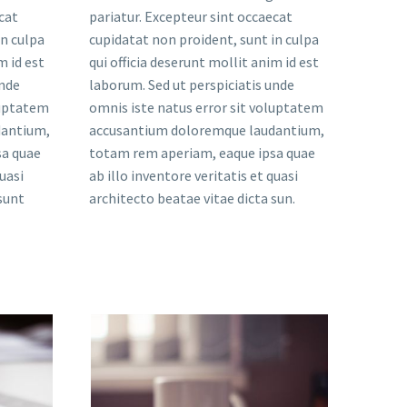
cat
cat
in culpa
in culpa
m id est
m id est
unde
unde
luptatem
luptatem
dantium,
dantium,
sa quae
sa quae
quasi
quasi
sunt
architecto beatae vitae dicta sun.