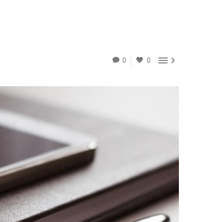


0
0