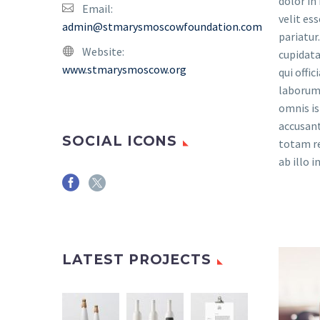
dolor in
Email:
velit es
admin@stmarysmoscowfoundation.com
pariatur
Website:
cupidata
www.stmarysmoscow.org
qui offi
laborum.
omnis is
accusan
SOCIAL ICONS
totam r
ab illo i
LATEST PROJECTS