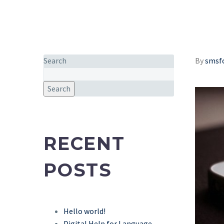
Search
By
smsf
Search
RECENT
POSTS
Hello world!
Digital Help for Language