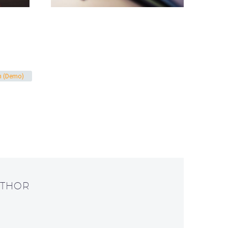
n (Demo)
UTHOR