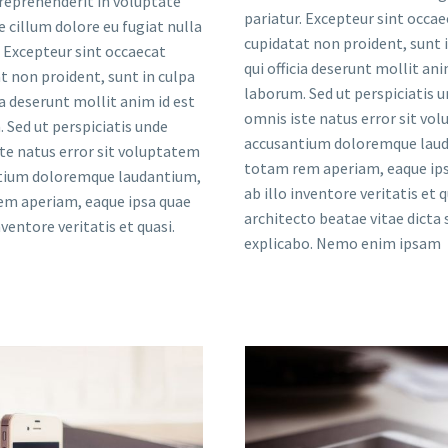
 reprehenderit in voluptate
pariatur. Excepteur sint occae
pariatur. Excepteur sint occae
se cillum dolore eu fugiat nulla
cupidatat non proident, sunt 
cupidatat non proident, sunt 
. Excepteur sint occaecat
qui officia deserunt mollit ani
qui officia deserunt mollit ani
t non proident, sunt in culpa
laborum. Sed ut perspiciatis 
laborum. Sed ut perspiciatis 
cia deserunt mollit anim id est
omnis iste natus error sit vo
omnis iste natus error sit vo
 Sed ut perspiciatis unde
accusantium doloremque lau
accusantium doloremque lau
te natus error sit voluptatem
totam rem aperiam, eaque ip
totam rem aperiam, eaque ip
tium doloremque laudantium,
ab illo inventore veritatis et 
ab illo inventore veritatis et 
em aperiam, eaque ipsa quae
architecto beatae vitae dicta 
nventore veritatis et quasi.
explicabo. Nemo enim ipsam