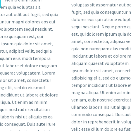
voluptas sit aspernatur aut od
aspernatur aut odit aut fugit, s
em quia voluptas sit
fugit, sed quia consequuntur 
consequuntur magni dolores eo
ur aut odit aut fugit, sed quia
dolores eos qui ratione volu
ratione voluptatem sequi nes
ntur magni dolores eos qui
sequi nesciunt. Neque porro 
Neque porro quisquam es
voluptatem sequi nesciunt.
est, qui dolorem ipsum quia do
dolorem ipsum quia dolor si
rro quisquam est, qui
amet, consectetur, adipisci vel
consectetur, adipisci velit, s
ipsum quia dolor sit amet,
quia non numquam eius modi
non numquam eius modi 
ur, adipisci velit, sed quia
incidunt ut labore et dolore
incidunt ut labore et dolore
quam eius modi tempora
aliquam quaerat voluptatem.
aliquam quaerat voluptatem.
 ut labore et dolore magnam
ipsum dolor sit amet, consec
ipsum dolor sit amet, consec
 quaerat voluptatem. Lorem
adipisicing elit, sed do eiusm
adipisicing elit, sed do eiusm
lor sit amet, consectetur
tempor incididunt ut labore e
tempor incididunt ut labore e
ing elit, sed do eiusmod
magna aliqua. Ut enim ad mi
magna aliqua. Ut enim ad mi
ncididunt ut labore et dolore
veniam, quis nostrud exercita
veniam, quis nostrud exercita
liqua. Ut enim ad minim
ullamco laboris nisi ut aliquip
ullamco laboris nisi ut aliquip
quis nostrud exercitation
commodo consequat. Duis aut
commodo consequat. Duis aut
aboris nisi ut aliquip ex ea
dolor in reprehenderit in vol
dolor in reprehenderit in vol
 consequat. Duis aute irure
velit esse cillum dolore eu fug
velit esse cillum dolore eu fug