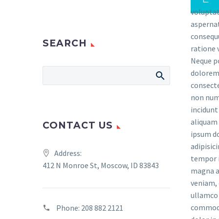
voluptat
aspernat
consequu
SEARCH
ratione 
Neque po
dolorem 
consectet
non num
incidunt
aliquam
CONTACT US
ipsum do
adipisic
Address:
tempor i
412 N Monroe St, Moscow, ID 83843
magna a
veniam, 
ullamco l
commodo
Phone:
208 882 2121