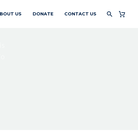
BOUT US
DONATE
CONTACT US
is
io