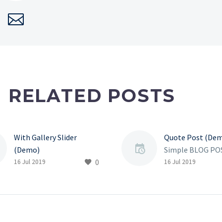
RELATED POSTS
With Gallery Slider
Quote Post (De
(Demo)
Simple BLOG PO
0
Lorem Ipsum. Proin
Lorem ipsum dolo
16 Jul 2019
16 Jul 2019
gravida nibh vel velit
amet, consectet
auctor aliquet. Aenean
adipiscing elit. Q
sollicitudin, lorem quis
mi dolor, malesu
bibendum auctor, nisi elit
metus a, mattis