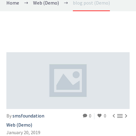
Home
Web (Demo)
blog post (Demo)



By
smsfoundation
0
0
Web (Demo)
January 20, 2019