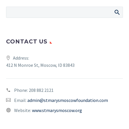
CONTACT US
Address:
412 N Monroe St, Moscow, ID 83843
Phone:
208 882 2121
Email:
admin@stmarysmoscowfoundation.com
Website:
www.stmarysmoscow.org