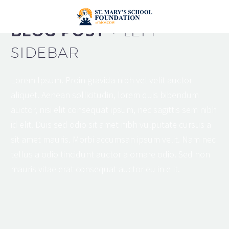
BLOG POST
+ LEFT
SIDEBAR
Lorem Ipsum. Proin gravida nibh vel velit auctor
aliquet. Aenean sollicitudin, lorem quis bibendum
auctor, nisi elit consequat ipsum, nec sagittis sem nibh
id elit. Duis sed odio sit amet nibh vulputate cursus a
sit amet mauris. Morbi accumsan ipsum velit. Nam nec
tellus a odio tincidunt auctor a ornare odio. Sed non
mauris vitae erat consequat auctor eu in elit.