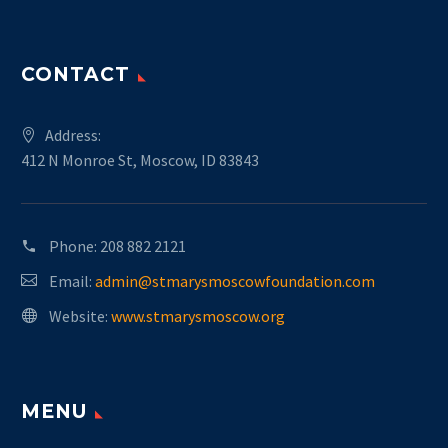
CONTACT
Address:
412 N Monroe St, Moscow, ID 83843
Phone:
208 882 2121
Email:
admin@stmarysmoscowfoundation.com
Website:
www.stmarysmoscow.org
MENU