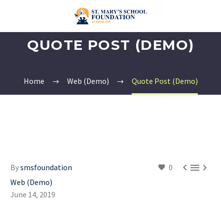
QUOTE POST (DEMO)
Home
Web (Demo)
Quote Post (Demo)



By
smsfoundation
0
Web (Demo)
June 14, 2019