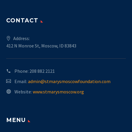
CONTACT
Address:
412 N Monroe St, Moscow, ID 83843
Phone:
208 882 2121
Email:
admin@stmarysmoscowfoundation.com
Website:
www.stmarysmoscow.org
MENU