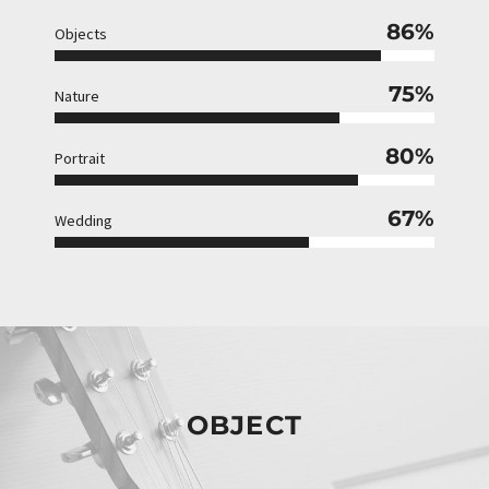
86%
Objects
75%
Nature
80%
Portrait
67%
Wedding
OBJECT