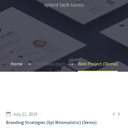
aptent taciti socios
Home
Portfolio Item
Web Project (Demo)


July 21, 2019
Branding Strategies (Spl Minimalistic) (Demo)