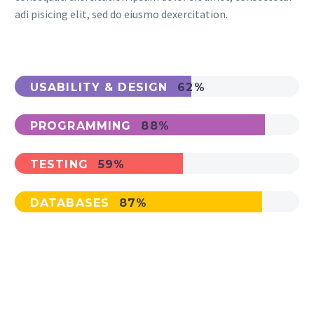
adi pisicing elit, sed do eiusmo dexercitation.
USABILITY & DESIGN
62%
PROGRAMMING
88%
TESTING
59%
DATABASES
87%