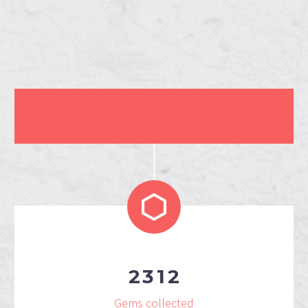
2
3
1
2
Gems collected