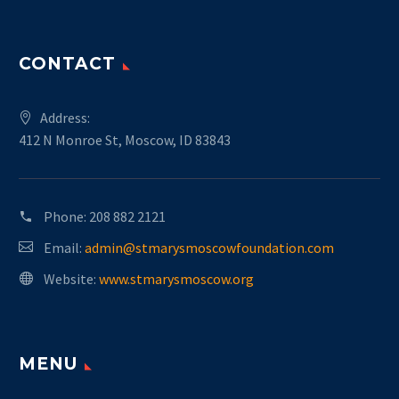
CONTACT
Address:
412 N Monroe St, Moscow, ID 83843
Phone:
208 882 2121
Email:
admin@stmarysmoscowfoundation.com
Website:
www.stmarysmoscow.org
MENU