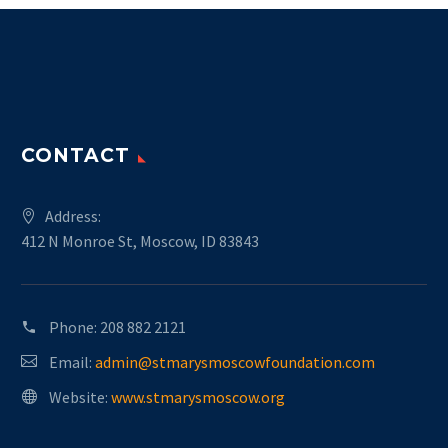
CONTACT
Address:
412 N Monroe St, Moscow, ID 83843
Phone:
208 882 2121
Email:
admin@stmarysmoscowfoundation.com
Website:
www.stmarysmoscow.org